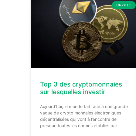
CRYPTO
Top 3 des cryptomonnaies
sur lesquelles investir
Aujourd’hui, le monde fait face à une grande
vague de crypto monnaies électroniques
décentralisées qui vont à l’encontre de
presque toutes les normes établies par