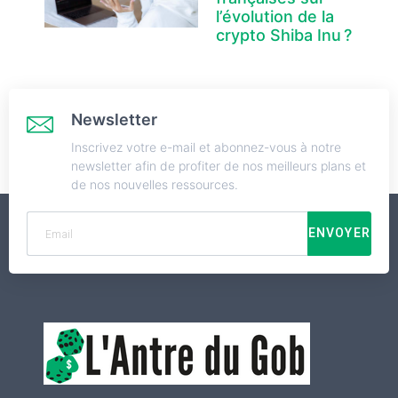
l’évolution de la
crypto Shiba Inu ?
Newsletter
Inscrivez votre e-mail et abonnez-vous à notre
newsletter afin de profiter de nos meilleurs plans et
de nos nouvelles ressources.
ENVOYER